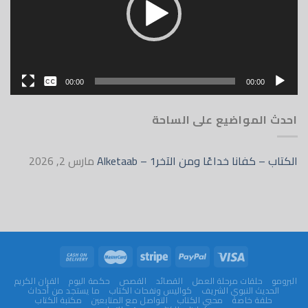
بدون
00:00
00:00
English
احدث المواضيع على الساحة
الكتاب – كفانا خداعًا ومن الآخر1 – Alketaab
مارس 2, 2026
البرومو
حلقات مرحلة العمل
القصائد
القصص
حكمة اليوم
القران الكريم
الحديث النبوي الشريف
كواليس ونفحات الكتاب
ما يستجد من أحداث
حلقة خاصة
محبي الكتاب
التواصل مع المتابعين
مكتبة الكتاب