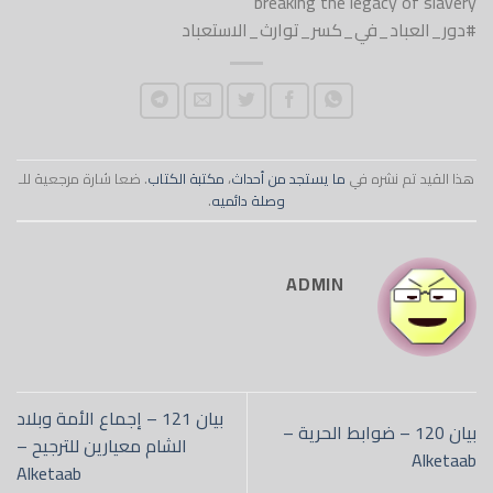
breaking the legacy of slavery
#دور_العباد_في_كسر_توارث_الاستعباد
هذا القيد تم نشره في
ما يستجد من أحداث
،
مكتبة الكتاب
. ضعا شارة مرجعية للـ
وصلة دائميه
.
ADMIN
بيان 121 – إجماع الأمة وبلاد
بيان 120 – ضوابط الحرية –
الشام معيارين للترجيح –
Alketaab
Alketaab