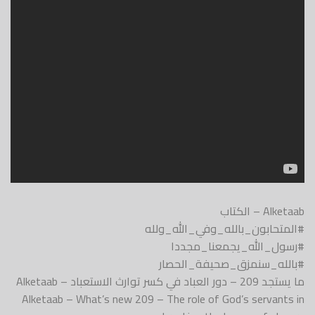
Alketaab – الكتاب
#المتحابون_بالله_وفي_الله_ولله
#رسول_الله_يجمعنا_مجددا
#بالله_سنمزق_صحيفة_الحصار
ما يستجد 209 – دور العباد في كسر توارث الاستعباد – Alketaab
Alketaab – What’s new 209 – The role of God’s servants in