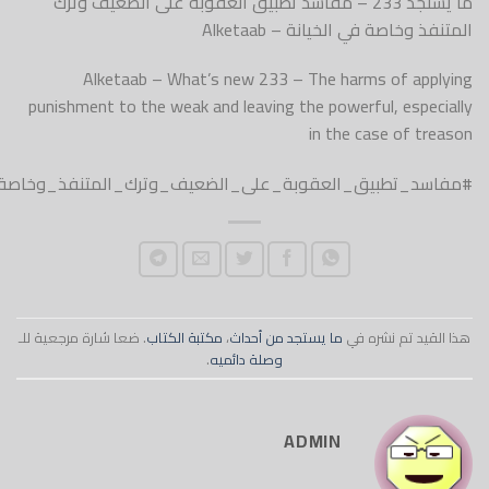
ما يستجد 233 – مفاسد تطبيق العقوبة على الضعيف وترك
في الخيانة – Alketaab
Alketaab – What’s new 233 – The harms 
punishment to the weak and leaving the powerful,
in the case
بيق_العقوبة_على_الضعيف_وترك_المتنفذ_وخاصة_في_الخيانة
نشره في
ما يستجد من أحداث
،
مكتبة الكتاب
. ضعا شارة مرجعية للـ
وصلة دائميه
.
ADMIN