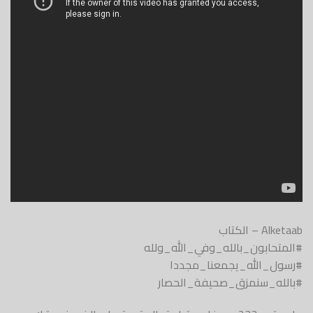
_بالله_وفي_الله_ولله
ه_يجمعنا_مجددا
مزق_صحيفة_الحصار