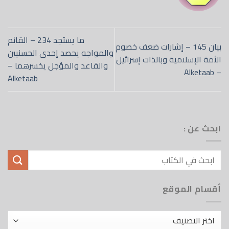
ما يستجد 234 – القائم
 145 – إشارات ضعف خصوم
والمواجه يحصد إحدى الحسنيين
مية وبالذات إسرائيل
والقاعد والمؤجل يخسرهما –
Alketaab
موقع