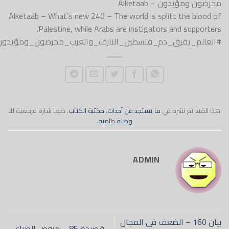
محرضون ومؤيدون – Alketaab
Alketaab – What’s new 240 – The world is splitt the blood of
Palestine, while Arabs are instigators and supporters.
#العالم_يفرق_دم_فلسطين_النازف_والعرب_محرضون_ومؤيدون
هذا القيد تم نشره في
ما يستجد من أحداث
،
مكتبة الكتاب
. ضعا شارة مرجعية للـ
وصلة دائميه
.
ADMIN
بيان 160 – الضعف في المجال
قصيدة 85 – مروض الضباع –