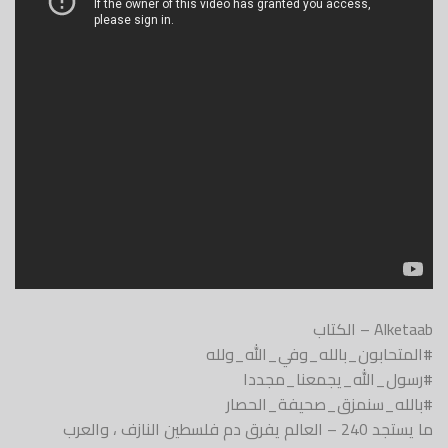
Alketaab – الكتاب
#المتحابون_بالله_وفي_الله_ولله
#رسول_الله_يجمعنا_مجددا
#بالله_سنمزق_صحيفة_الحصار
ما يستجد 240 – العالم يفرق دم فلسطين النازف ، والعرب