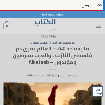
الكتاب - رسائل الحبيب 12 - رسائل الحبيب ﷺ بمنظره المعصوم في الكتاب - 12 - Alketaab
خطي
كتاب نهضة أمة
الكتاب
لمحتوى
0
الكتاب
...
ALKETAAB
ما يستجد من أحداث
،
مكتبة الكتاب
ما يستجد 240 – العالم يفرق دم
فلسطين النازف ، والعرب محرضون
ومؤيدون – Alketaab
منشور في
نوفمبر 20, 2025
بواسطة
ADMIN
20
نوفمبر