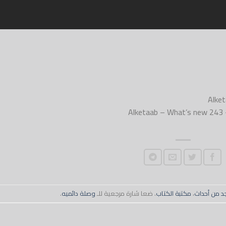
Alketaab – What’s new 243 –
د من أحداث
،
مكتبة الكتاب
. ضعا شارة مرجعية للـ
وصلة دائميه
.