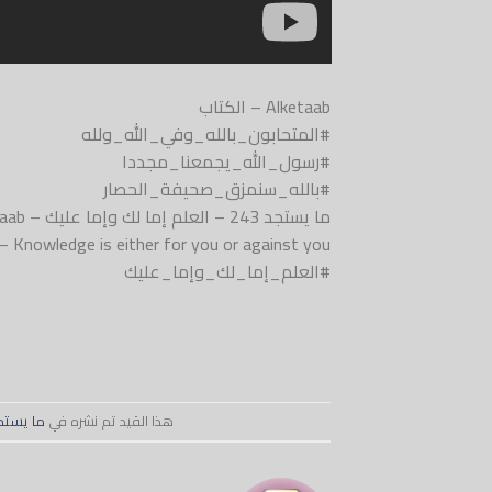
Alketaab – الكتاب
#المتحابون_بالله_وفي_الله_ولله
#رسول_الله_يجمعنا_مجددا
#بالله_سنمزق_صحيفة_الحصار
ما يستجد 243 – العلم إما لك وإما عليك – Alketaab
 Knowledge is either for you or against you
#العلم_إما_لك_وإما_عليك
هذا القيد تم نشره في
ما يستج