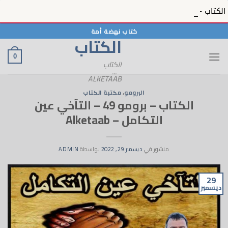
الكتاب - رسائل الحبيب 12 - رسائل الحبيب ﷺ بمنظره المعصوم في الكتاب - 12 - Alketaab
خطي
كتاب نهضة أمة
الكتاب
لمحتوى
0
الكتاب
...
ALKETAAB
البرومو
،
مكتبة الكتاب
الكتاب – برومو 49 – التآخي عين
التكامل – Alketaab
منشور في
ديسمبر 29, 2022
بواسطة
ADMIN
29
ديسمبر