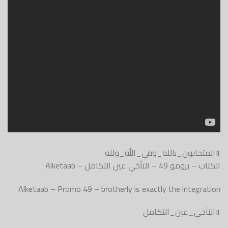
#المتحابون_بالله_وفي_الله_ولله
الكتاب – برومو 49 – التآخي عين التكامل – Alketaab
Alketaab – Promo 49 – brotherly is exactly the integration
#التآخي_عين_التكامل