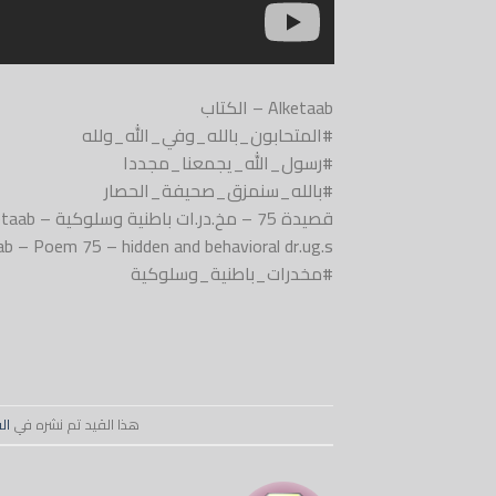
Alketaab – الكتاب
#المتحابون_بالله_وفي_الله_ولله
#رسول_الله_يجمعنا_مجددا
#بالله_سنمزق_صحيفة_الحصار
قصيدة 75 – مخ.در.ات باطنية وسلوكية – Alketaab
ab – Poem 75 – hidden and behavioral dr.ug.s
#مخدرات_باطنية_وسلوكية
هذا القيد تم نشره في
ال