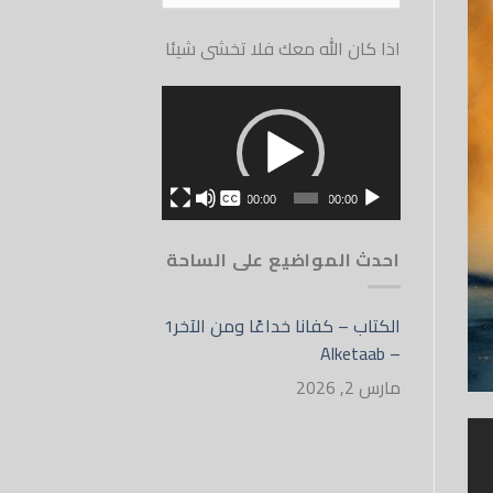
الموقع
اذا كان الله معك فلا تخشى شيئا
مشغل
الفيديو
بدون
00:00
00:00
English
احدث المواضيع على الساحة
الكتاب – كفانا خداعًا ومن الآخر1
– Alketaab
مارس 2, 2026