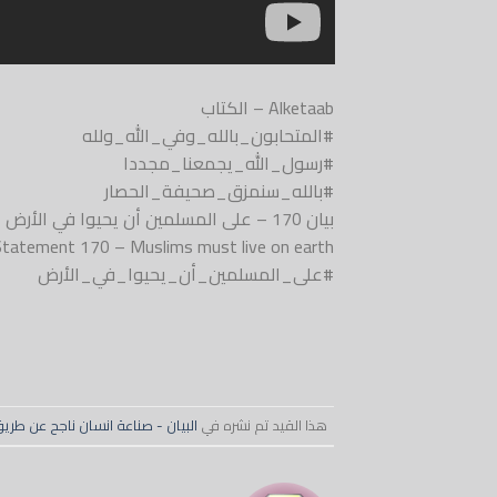
Alketaab – الكتاب
#المتحابون_بالله_وفي_الله_ولله
#رسول_الله_يجمعنا_مجددا
#بالله_سنمزق_صحيفة_الحصار
بيان 170 – على المسلمين أن يحيوا في الأرض – Alketaab
Statement 170 – Muslims must live on earth
#على_المسلمين_أن_يحيوا_في_الأرض
هذا القيد تم نشره في
البيان - صناعة انسان ناجح عن ط