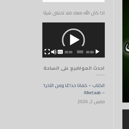
الموقع
اذا كان الله معك فلا تخشى شيئا
مشغل
الفيديو
بدون
00:00
00:00
English
احدث المواضيع على الساحة
الكتاب – كفانا خداعًا ومن الآخر1
– Alketaab
مارس 2, 2026