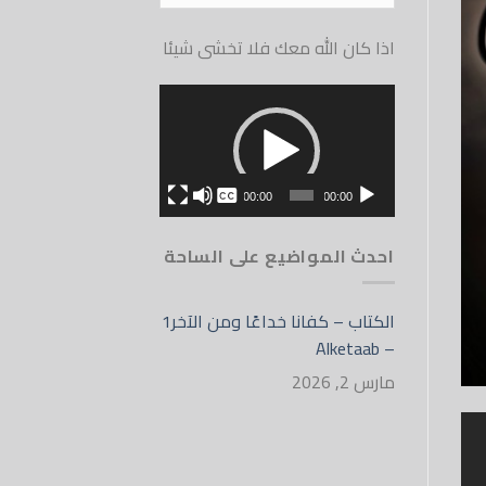
الموقع
اذا كان الله معك فلا تخشى شيئا
مشغل
الفيديو
بدون
00:00
00:00
English
احدث المواضيع على الساحة
الكتاب – كفانا خداعًا ومن الآخر1
– Alketaab
مارس 2, 2026