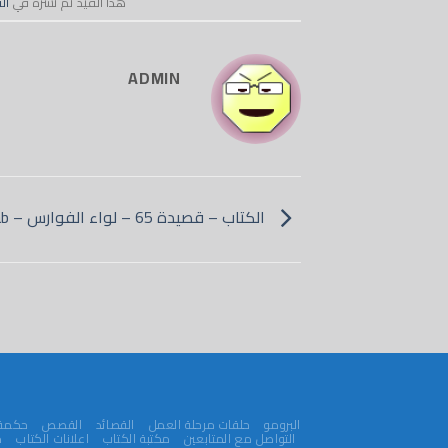
هذا القيد تم نشره في
ال
ADMIN
الكتاب – قصيدة 65 – لواء الفوارس – Alketaab
البرومو
حلقات مرحلة العمل
القصائد
القصص
حكمة 
التواصل مع المتابعين
مكتبة الكتاب
اعلانات الكتاب
م