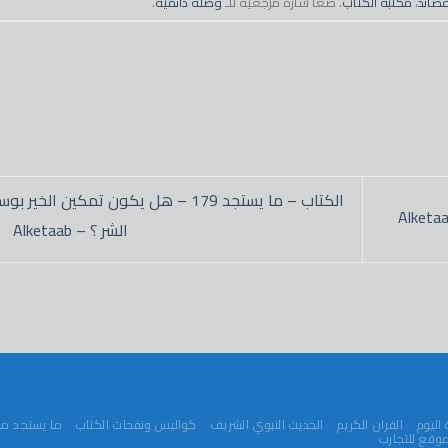
قصائد
،
مكتبة الكتاب
. ضعا شارة مرجعية للـ
وصلة دائميه
.
الكتاب – ما يستجد 179 – هل يكون تمكين الخير ب
الشر ؟ – Alketaab
اليوم
القران الكريم
الحديث النبوي الشريف
كواليس ونفحات الكتاب
ما يستجد من
وقع للتجارب