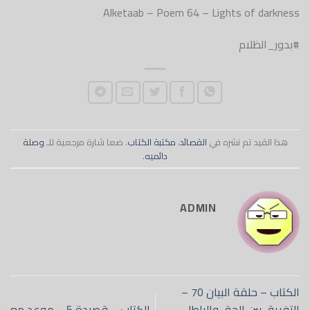
Alketaab – Poem 64 – Lights of darkness
#بدور_الظلام
هذا القيد تم نشره في
القصائد
،
مكتبة الكتاب
. ضعا شارة مرجعية للـ
وصلة
دائميه
.
ADMIN
الكتاب – حلقة البيان 70 –
التفريق بين الحق والباطل
الكتاب – قصيدة 5 – موعد مع