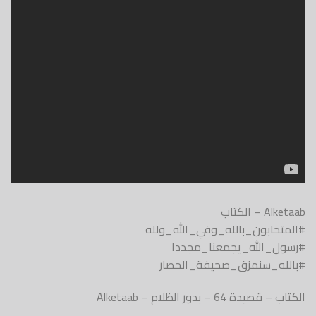
Alketaab – الكتاب
#المتحابون_بالله_وفي_الله_ولله
#رسول_الله_يجمعنا_مجددا
#بالله_سنمزق_صحيفة_الحصار
الكتاب – قصيدة 64 – بدور الظلام – Alketaab