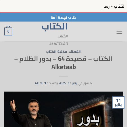
الكتاب - رسائل الحبيب 12 - رسائل الحبيب ﷺ بمنظره المعصوم في الكتاب - 12 - Alketaab
خطي
كتاب نهضة أمة
الكتاب
لمحتوى
0
الكتاب
...
ALKETAAB
القصائد
،
مكتبة الكتاب
الكتاب – قصيدة 64 – بدور الظلام –
Alketaab
منشور في
يناير 11, 2025
بواسطة
ADMIN
11
يناير