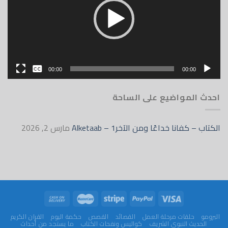
بدون
00:00
00:00
English
احدث المواضيع على الساحة
الكتاب – كفانا خداعًا ومن الآخر1 – Alketaab
مارس 2, 2026
البرومو
حلقات مرحلة العمل
القصائد
القصص
حكمة اليوم
القران الكريم
الحديث النبوي الشريف
كواليس ونفحات الكتاب
ما يستجد من أحداث