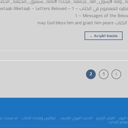
وفي_الله_ولله #رسول_الله_يجمعنا_مجددا #بالله_سنمزق_صحيفة_الحصار
الكتاب – رسائل الحبيب 1 – رسائل الحبيب ﷺ بمنظره المعصوم في الكتاب – 1 – ab Alketaab – Letters Beloved
1 – Messages of the Beloved
may God ble
متابعة القراءة
←
2
1
اليوم
القران الكريم
الحديث النبوي الشريف
كواليس ونفحات الكتاب
ما يستجد من
وقع للتجارب