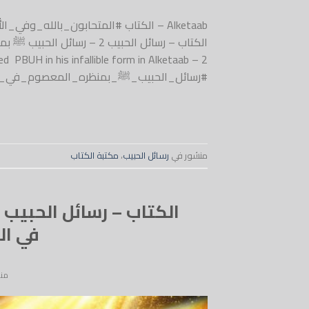
Alketaab – الكتاب #المتحابون_بالله_
 PBUH in his infallible form in Alketaab – 2
#رسائل_الحبيب_ﷺ_بمنظره_المعصوم_في_الكتاب ss him and grant him peace
منشور في
رسائل الحبيب
،
مكتبة الكتاب
في الكتاب 
من