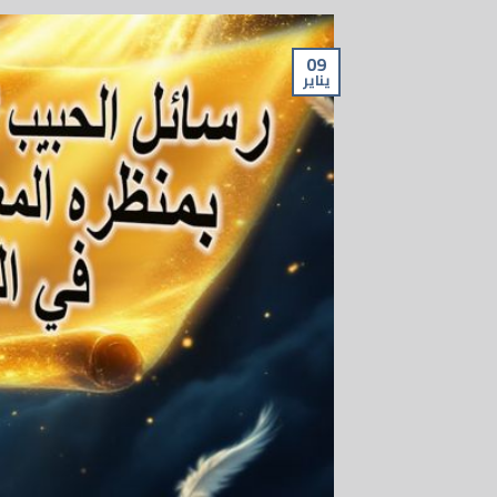
09
يناير