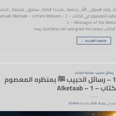
وفي_الله_ولله #رسول_الله_يجمعنا_مجددا #بالله_سنمزق_صحيفة_الحصار
الكتاب – رسائل الحبيب 2 – رسائل الحبيب ﷺ بمنظره المعصوم في الكتاب – 2 – ab Alketaab – Letters Beloved
2 – Messages of the Beloved
may God ble
متابعة القراءة
←
رسائل الحبيب
،
مكتبة الكتاب
الكتاب – رسائل الحبيب 1 – رسائل الحبيب ﷺ بمنظره المعصوم
– 1 – Alketaab
شور في
يناير 8, 2026
بواسطة
ADMIN