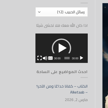
أقسام
الموقع
اذا كان الله معك فلا تخشى شيئا
مشغل
الفيديو
بدون
00:00
00:00
English
احدث المواضيع على الساحة
الكتاب – كفانا خداعًا ومن الآخر1
– Alketaab
مارس 2, 2026