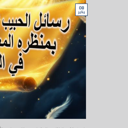
08
يناير