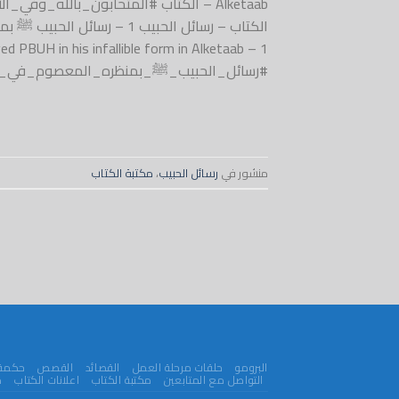
Alketaab – الكتاب #المتحابون_بالله_
 PBUH in his infallible form in Alketaab – 1
#رسائل_الحبيب_ﷺ_بمنظره_المعصوم_في_الكتاب ss him and grant him peace
منشور في
رسائل الحبيب
،
مكتبة الكتاب
البرومو
حلقات مرحلة العمل
القصائد
القصص
حكمة 
التواصل مع المتابعين
مكتبة الكتاب
اعلانات الكتاب
م