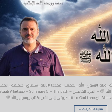
وفي_الله_ولله #رسول_الله_يجمعنا_مجددا #بالله_سنمزق_صحيفة_الحصار
مختصر الكتاب 5 – الطريق إلى الله بكتاب رسول الله ﷺ – الجزء الخامس –  Alketaab – Summary 5 – The path
لطريق_إلى_الله_بكتاب_رسول_اللهﷺ
متابعة القراءة
←