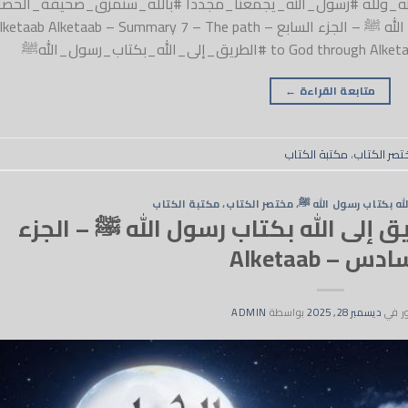
وفي_الله_ولله #رسول_الله_يجمعنا_مجددا #بالله_سنمزق_صحيفة_الحصار
مختصر الكتاب 7 – الطريق إلى الله بكتاب رسول الله ﷺ – الجزء السابع – etaab Alketaab – Summary 7 – The path
لطريق_إلى_الله_بكتاب_رسول_اللهﷺ
متابعة القراءة
←
تصر الكتاب
،
مكتبة الكتاب
له بكتاب رسول الله ﷺ
،
مختصر الكتاب
،
مكتبة الكتاب
اب 6 – الطريق إلى الله بكتاب رسول الله ﷺ – الجزء
دس – Alketaab
ر في
ديسمبر 28, 2025
بواسطة
ADMIN