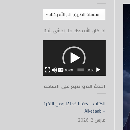
أقسام
الموقع
اذا كان الله معك فلا تخشى شيئا
مشغل
الفيديو
بدون
00:00
00:00
English
احدث المواضيع على الساحة
الكتاب – كفانا خداعًا ومن الآخر1
– Alketaab
مارس 2, 2026