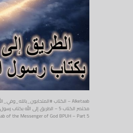
Alketaab – الكتاب #المتحابون_بالله_
to God through Alketaab of the Messenger of God BPUH – Part 5 #ا