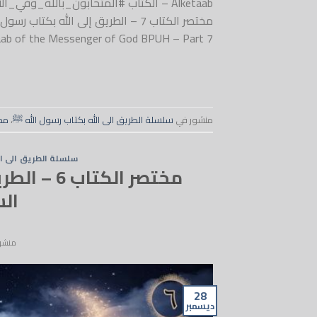
Alketaab – الكتاب #المتحابون_بالله_
to God through Alketaab of the Messenger of God BPUH – Part 7 #ا
منشور في
سلسلة الطريق الى الله بكتاب رسول الله ﷺ
،
مخ
سلسلة الطريق الى ال
مختصر الكت
السا
منشو
28
ديسمبر