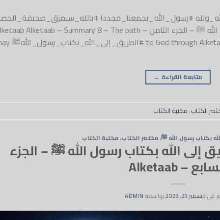
وفي_الله_ولله #رسول_الله_يجمعنا_مجددا #بالله_سنمزق_صحيفة_الحصار
مختصر الكتاب 8 – الطريق إلى الله بكتاب رسول الله ﷺ – الجزء الثامن – etaab Alketaab – Summary 8 – The path
to God through Alketaab of the Messenger of God BPUH – Part 8 #الطريق
متابعة القراءة
←
تصر الكتاب
،
مكتبة الكتاب
له بكتاب رسول الله ﷺ
،
مختصر الكتاب
،
مكتبة الكتاب
اب 7 – الطريق إلى الله بكتاب رسول الله ﷺ – الجزء
ابع – Alketaab
ر في
ديسمبر 29, 2025
بواسطة
ADMIN