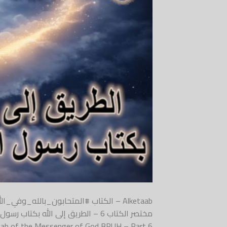
Alketaab – الكتاب #المتحابون_بالله_
to God through Alketaab of the Messenger of God BPUH – Part 6 #ا