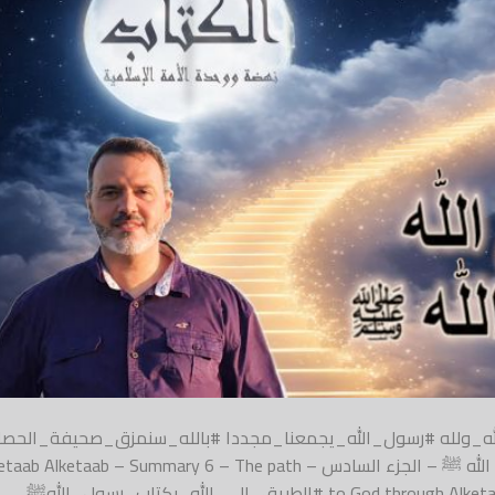
وفي_الله_ولله #رسول_الله_يجمعنا_مجددا #بالله_سنمزق_صحيفة_الحصار
مختصر الكتاب 6 – الطريق إلى الله بكتاب رسول الله ﷺ – الجزء السادس –  Alketaab – Summary 6 – The path
لطريق_إلى_الله_بكتاب_رسول_اللهﷺ