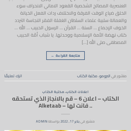
العنصرية المصالح الشخصية القعود الاماني الانحراف سوء
الخلق ضياع الوقت الفرقة والاختلاف ردات الفعل الخيانة
والعمالة سلبية علماء السلطان الغفلة الفقر النجاسة التردد
الخوف الإجماع … السنة … القرآن … الرسول الحبيب … الله …
كتاب نهضة الأمة الإسلامية ووحدتها. يا شباب أمّة الحبيب
المصطفى صلى الله […]
متابعة القراءة
←
منشور في
البرومو
،
مكتبة الكتاب
اترك تعليقًا
اعلانات الكتاب
،
مكتبة الكتاب
الكتاب – اعلان 6 – قم بالانجاز الذي تستحقه
.. فانت لها – Alketaab
منشور في
يناير 17, 2022
بواسطة
ADMIN