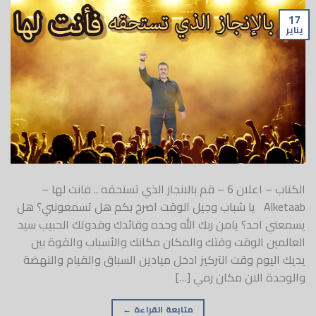
17
يناير
الكتاب – اعلان 6 – قم بالانجاز الذي تستحقه .. فانت لها –
Alketaab يا شباب وجيل الوقت اصرخ بكم هل تسمعونني؟ هل
يسمعني احد؟ يامن ربك الله وحده وقائدك وقدوتك الحبيب سيد
العالمين الوقت وقتك والمكان مكانك والأسباب والقوة بين
يديك اليوم وقت التركيز ادخل ميادين السباق والقيام والنهضة
والوحدة الان مكان رمي […]
متابعة القراءة
←