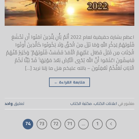
اعظم بشارة حقيقية لعام 2022 أَلَمْ يَأْنِ لِلَّذِينَ آمَنُوا أَن تَخْشَعَ
قُلُوبُهُمْ لِذِكْرِ اللَّهِ وَمَا نَزَلَ مِنَ الْحَقِّ وَلَا يَكُونُوا كَالَّذِينَ أُوتُوا
الْكِتَابَ مِن قَبْلُ فَطَالَ عَلَيْهِمُ الْأَمَدُ فَقَسَتْ قُلُوبُهُمْ ۖ وَكَثِيرٌ مِّنْهُمْ
فَاسِقُونَ اعْلَمُوا أَنَّ اللَّهَ يُحْيِي الْأَرْضَ بَعْدَ مَوْتِهَا ۚ قَدْ بَيَّنَّا لَكُمُ
الْآيَاتِ لَعَلَّكُمْ تَعْقِلُونَ – بالله عليكم هل ما زلنا نريد […]
متابعة القراءة
←
منشور في
اعلانات الكتاب
،
مكتبة الكتاب
تعليق
واحد
74
73
72
71
…
1