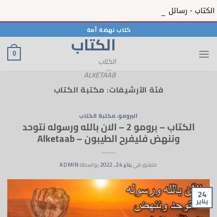
الكتاب - رسائل الحبيب 12 - رسائل الحبيب ﷺ بمنظره المعصوم في الكتاب - 12 - Alketaab
خطي
كتاب نهضة أمة
الكتاب
لمحتوى
0
الكتاب
...
ALKETAAB
فئة الآرشيفات:
مكتبة الكتاب
البرومو
،
مكتبة الكتاب
الكتاب – برومو 2 – الان بالله ورسوله نتوحد
وننهض فليفرح الطيبون – Alketaab
منشور في
يناير 24, 2022
بواسطة
ADMIN
24
يناير