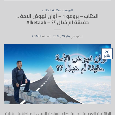
البرومو
،
مكتبة الكتاب
الكتاب – برومو 1 – أوان نهوض الامة ..
حقيقة ام خيال ؟؟ – Alketaab
منشور في
يناير 20, 2022
بواسطة
ADMIN
20
يناير
الطائفية العصبية الحزبية صراع السلطة الهوى المناطقية القبلية