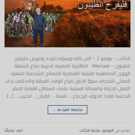
الكتاب – برومو 2 – الان بالله ورسوله نتوحد وننهض فليفرح
الطيبون – Alketaab الطائفية العصبية الحزبية صراع السلطة
الهوى المناطقية القبلية العنصرية المصالح الشخصية القعود
الاماني الانحراف سوؤ الخلق ضياع الوقت الفرقة والاختلاف ردات
الفعل الخيانة والعمالة السلبية علماء السلطان الغفلة الفقر
النجاسة التردد الخوف الإجماع … السنة … القرآن … الحبيب … […]
متابعة القراءة
←
منشور في
البرومو
،
مكتبة الكتاب
اترك تعليقًا