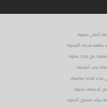
رازقك أخلقي ضيعوك
 بطلعته هديتك أأرشدوك
شغلوك عني وكذا يضلوك
لتك بكرب أينقذوك
ي برجاء أهكذا يعاملوك
اصي أو بضعف يجبروك
ء وأنت تعصيني أأخبروك