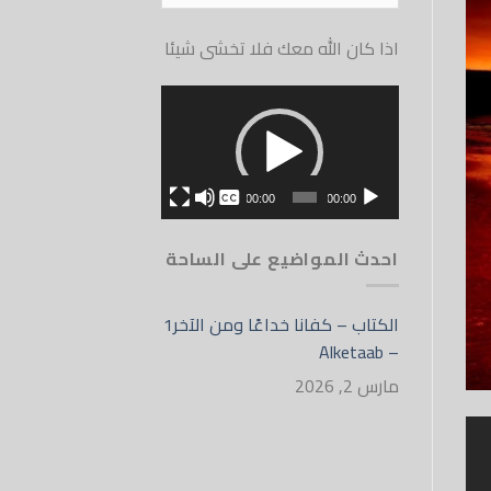
الموقع
اذا كان الله معك فلا تخشى شيئا
مشغل
الفيديو
بدون
00:00
00:00
English
احدث المواضيع على الساحة
الكتاب – كفانا خداعًا ومن الآخر1
– Alketaab
مارس 2, 2026