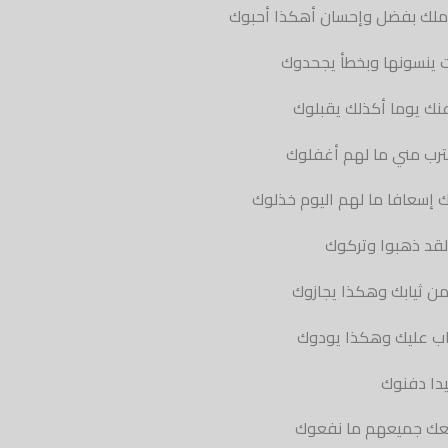
املك بفضل وإحسان أهكذا أحبوك
ت ينسونها وبخطأ يجحدوك
عنك يوما أكذلك يقبلوك
ترب مني ما لهم أغفلوك
إسعافا ما لهم اليوم خذلوك
 لقد ذهبوا وتركوك
ن ثيابك وهكذا يجازوك
راب عليك وهكذا يودوك
حيدا دفنوك
معك جميعهم ما نفعوك