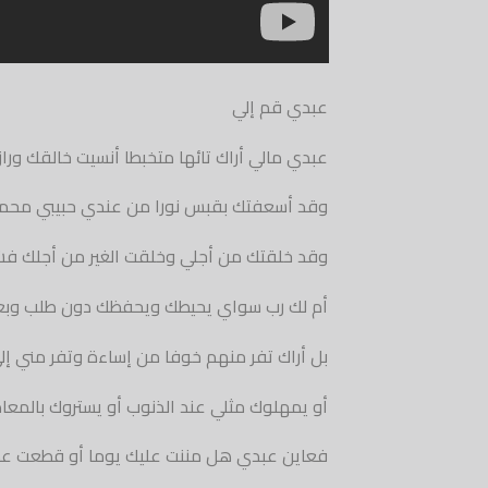
عبدي قم إلي
عبدي مالي أراك تائها متخبطا أنسيت خالقك و
وقد أسعفتك بقبس نورا من عندي حبيبي محمد
وقد خلقتك من أجلي وخلقت الغير من أجلك ف
أم لك رب سواي يحيطك ويحفظك دون طلب وبعز
بل أراك تفر منهم خوفا من إساءة وتفر مني إل
أو يمهلوك مثلي عند الذنوب أو يستروك بالمع
فعاين عبدي هل مننت عليك يوما أو قطعت عطا