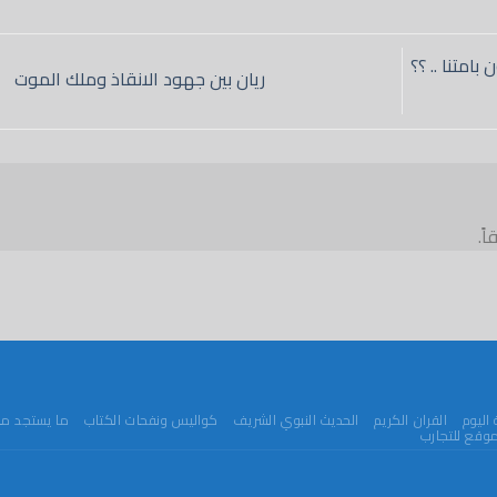
نون بامتنا .. ؟؟
ريان بين جهود الانقاذ وملك الموت
ً.
اليوم
القران الكريم
الحديث النبوي الشريف
كواليس ونفحات الكتاب
ما يستجد من
وقع للتجارب