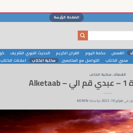
الصفحة الرئيسة
د
القصص
حكمة اليوم
القران الكريم
الحديث النبوي الشريف
كوا
محبي الكتاب
التواصل مع المتابعين
مكتبة الكتاب
اعلانات الكتاب
القصائد
،
مكتبة الكتاب
Alke
ور في
فبراير 10, 2022
بواسطة
ADMIN