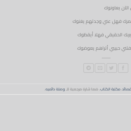
 الآن يعاونوك
عمرك فهل عني وجدتهم يغنوك
ربك الحقيقي فهلا أيقظوك
 فتني حبيبي أتراهم يعوضوك
قصائد
،
مكتبة الكتاب
. ضعا شارة مرجعية للـ
وصلة دائميه
.