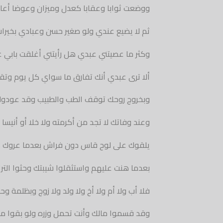
ووضعت ثوابا وعقابا كعدل وميزان وعوضا أع
ثم لا يضيع عندي ولو صغير حسن وعبادي بخيرا
وكثر ما عصيتني عبدي هل رأيتني أغلقت بابي 
ألا ترى عبدي أنك تفارق ما سواي كل يوم وتق
وبخروج روحك توقف الطب والطبيب وقد عودوك 
وعند وفاتك لا تجد من أكرمته ولا خلا أو أنيسا
يلقوك على لوح قاس دون فراش بعدما عروك م
بعدما هنت عليهم واستثقلوا شيبتك وحثوا الت
فلا أب ولا أم ولا أخ ولا ولد ولا زوج وبظلمة و
وقد قسموا مالك وأنت تحمل وزره ولو بقوا 