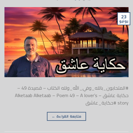
23
يونيو
#المتحابون_بالله_وفي_الله_ولله الكتاب – قصيدة 49 –
حكاية عاشق – Alketaab Alketaab – Poem 49 – A lover’s
story #حكاية_عاشق
متابعة القراءة
←