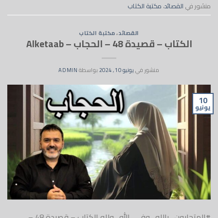
منشور في
القصائد
،
مكتبة الكتاب
القصائد
،
مكتبة الكتاب
الكتاب – قصيدة 48 – الحجاب – Alketaab
منشور في
يونيو 10, 2024
بواسطة
ADMIN
10
يونيو
#المتحابون_بالله_وفي_الله_ولله الكتاب – قصيدة 48 –