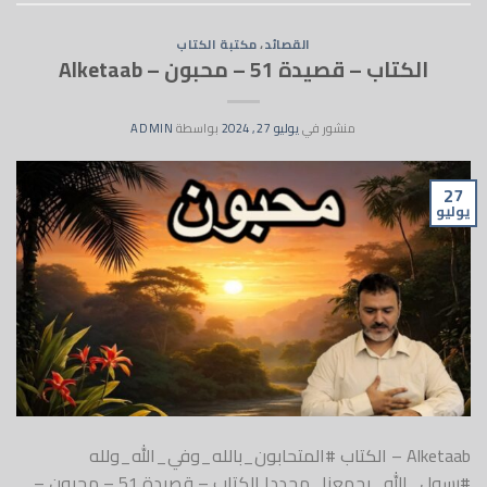
القصائد
،
مكتبة الكتاب
الكتاب – قصيدة 51 – محبون – Alketaab
منشور في
يوليو 27, 2024
بواسطة
ADMIN
27
يوليو
Alketaab – الكتاب #المتحابون_بالله_وفي_الله_ولله
#رسول_الله_يجمعنا_مجددا الكتاب – قصيدة 51 – محبون –