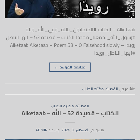
Alketaab – الكتاب #المتحابون_بالله_وفي_الله_ولله
#رسول_الله_يجمعنا_مجددا الكتاب – قصيدة 53 – ايها الباطل
رويدا – Alketaab Alketaab – Poem 53 – O Falsehood slowly
#ايها_الباطل_رويدا
متابعة القراءة
←
منشور في
القصائد
،
مكتبة الكتاب
القصائد
،
مكتبة الكتاب
الكتاب – قصيدة 52 – الله – Alketaab
منشور في
أغسطس 3, 2024
بواسطة
ADMIN