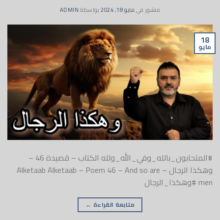
منشور في
مايو 18, 2024
بواسطة
ADMIN
18
مايو
#المتحابون_بالله_وفي_الله_ولله الكتاب – قصيدة 46 –
وهكذا الرجال – Alketaab Alketaab – Poem 46 – And so are
men #وهكذا_الرجال
متابعة القراءة
←