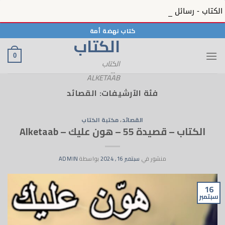
الكتاب - رسائل الحبيب 12 - رسائل الحبيب ﷺ بمنظره المعصوم في الكتاب - 12 - Alketaab
خطي
كتاب نهضة أمة
الكتاب
لمحتوى
0
الكتاب
...
ALKETAAB
فئة الآرشيفات:
القصائد
القصائد
،
مكتبة الكتاب
الكتاب – قصيدة 55 – هون عليك – Alketaab
منشور في
سبتمبر 16, 2024
بواسطة
ADMIN
16
سبتمبر