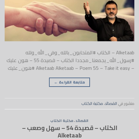
Alketaab – الكتاب #المتحابون_بالله_وفي_الله_ولله
#رسول_الله_يجمعنا_مجددا الكتاب – قصيدة 55 – هون عليك
– Alketaab Alketaab – Poem 55 – Take it easy #هون_عليك
متابعة القراءة
←
منشور في
القصائد
،
مكتبة الكتاب
القصائد
،
مكتبة الكتاب
الكتاب – قصيدة 54 – سهل وصعب –
Alketaab