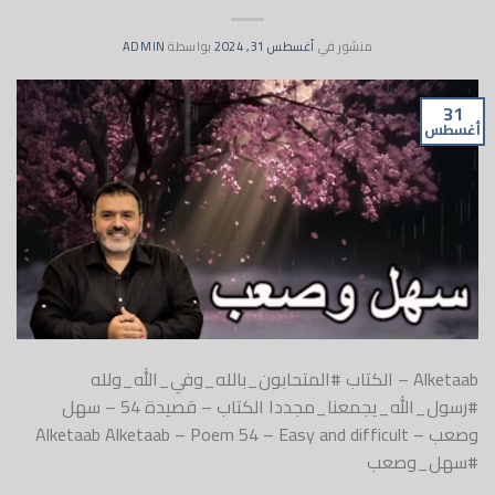
منشور في
أغسطس 31, 2024
بواسطة
ADMIN
31
أغسطس
Alketaab – الكتاب #المتحابون_بالله_وفي_الله_ولله
#رسول_الله_يجمعنا_مجددا الكتاب – قصيدة 54 – سهل
وصعب – Alketaab Alketaab – Poem 54 – Easy and difficult
#سهل_وصعب