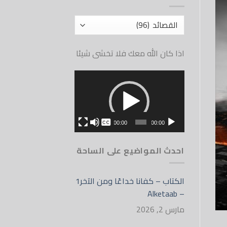
أقسام
الموقع
اذا كان الله معك فلا تخشى شيئا
مشغل
الفيديو
بدون
00:00
00:00
English
احدث المواضيع على الساحة
الكتاب – كفانا خداعًا ومن الآخر1
– Alketaab
مارس 2, 2026