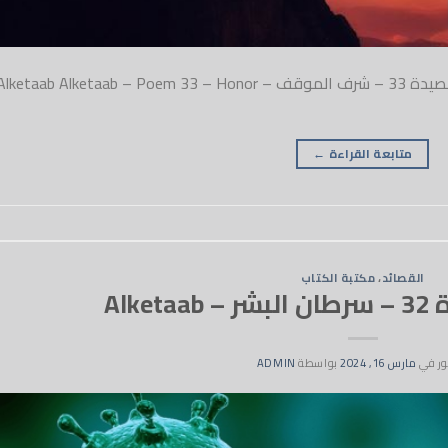
#المتحابون_بالله_وفي_الله_ولله الكتاب – قصيدة 33 – شرف الموقف – lketaab Alketaab – Poem 33 – Honor
متابعة القراءة
←
القصائد
،
مكتبة الكتاب
Alke
ر في
مارس 16, 2024
بواسطة
ADMIN