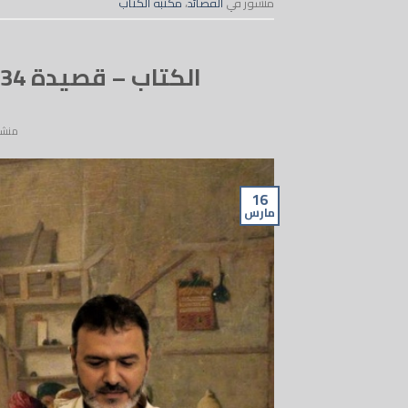
منشور في
القصائد
،
مكتبة الكتاب
الكتاب – قصيدة 34 – في مدرسة الحبيب ﷺ – Alketaab
منشو
16
مارس