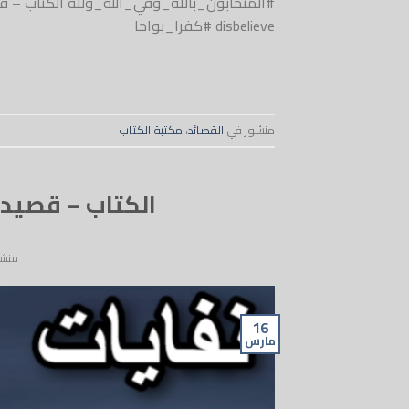
disbelieve #كفرا_بواحا
منشور في
القصائد
،
مكتبة الكتاب
الكتاب – قصيدة 35 – نفايات البشر – taab
منشو
16
مارس