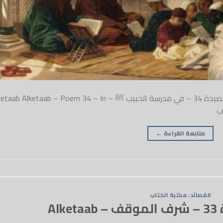
#المتحابون_بالله_وفي_الله_ولله الكتاب – قصيدة 34 – في مدرسة الحبيب ﷺ –  Alketaab – Poem 34 – In
متابعة القراءة
←
القصائد
،
مكتبة الكتاب
Al