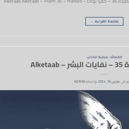
#المتحابون_بالله_وفي_الله_ولله الكتاب – قصيدة 36 – كفرا بواحا – Alketaab Alketaab – Poem 36 – franked
متابعة القراءة
←
القصائد
،
مكتبة الكتاب
Alke
ر في
مارس 16, 2024
بواسطة
ADMIN