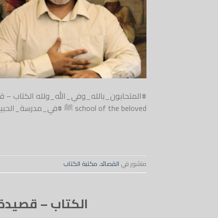
school of the beloved ﷺ #في_مدرسة_الحبيب
منشور في
القصائد
،
مكتبة الكتاب
الكتاب – قصيدة 33 – شرف الموقف – ketaab