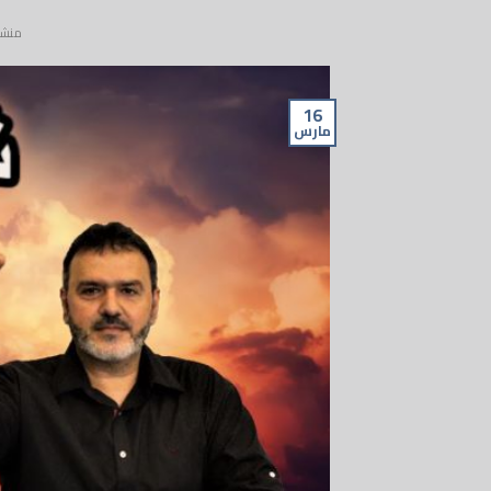
منشو
16
مارس