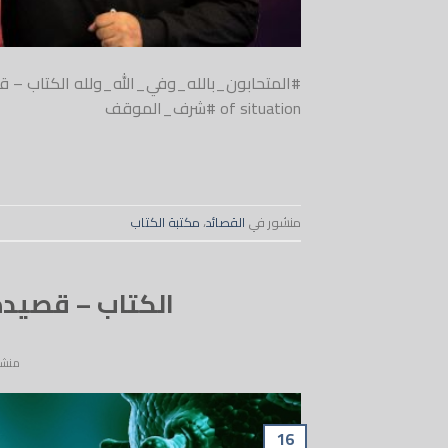
of situation #شرف_الموقف
منشور في
القصائد
،
مكتبة الكتاب
الكتاب – قصيدة 32 – سرطان البشر – taab
منشو
16